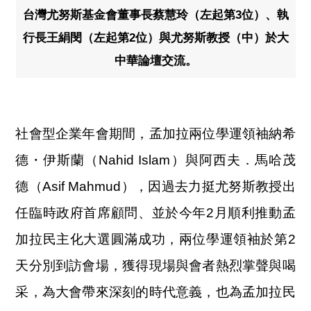
台灣尤努斯基金會董事長蔡慧玲（左起第3位）、執
行長王絹閔（左起第2位）與尤努斯教授（中）於大
中華論壇交流。
社會型企業年會期間，孟加拉兩位學運領袖納希
德・伊斯蘭（Nahid Islam）與阿西夫．馬哈茂
德（Asif Mahmud），因過去力挺尤努斯教授出
任臨時政府首席顧問、並於今年2月順利推動孟
加拉民主化大選圓滿成功，兩位學運領袖於第2
天分別到訪會場，獲得現場與會者熱烈掌聲與喝
采，為大會帶來深刻的時代意義，也為孟加拉民