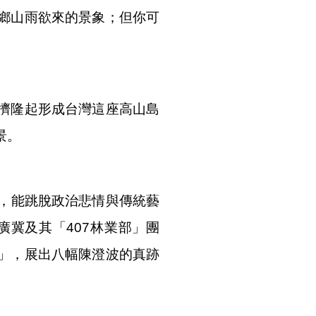
鄉山雨欲來的景象；但你可
擠隆起形成台灣這座高山島
景。
識，能跳脫政治悲情與傳統藝
冀及其「407林業部」團
」，展出八幅陳澄波的真跡