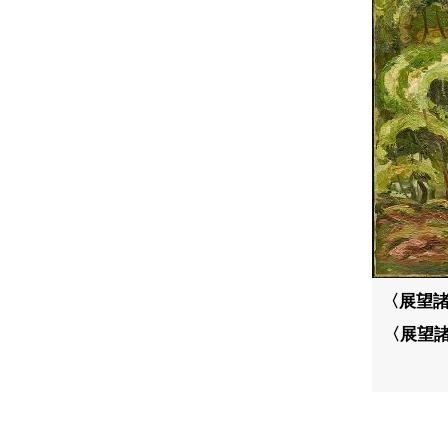
〈展望諸
〈展望