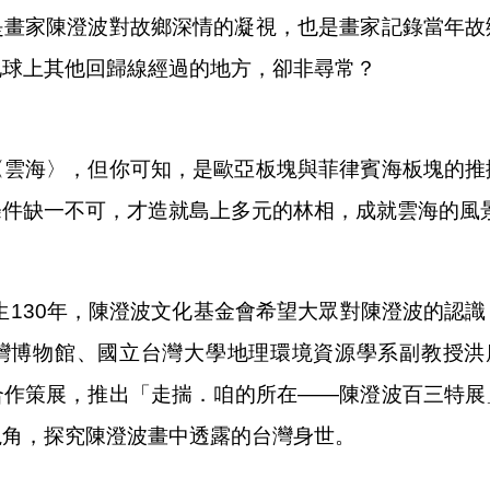
是畫家陳澄波對故鄉深情的凝視，也是畫家記錄當年故
地球上其他回歸線經過的地方，卻非尋常？
〈雲海〉，但你可知，是歐亞板塊與菲律賓海板塊的推
條件缺一不可，才造就島上多元的林相，成就雲海的風
誕生130年，陳澄波文化基金會希望大眾對陳澄波的認
灣博物館、國立台灣大學地理環境資源學系副教授洪廣
合作策展，推出「走揣．咱的所在——陳澄波百三特展
視角，探究陳澄波畫中透露的台灣身世。